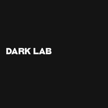
Dark Lab
qui sommes-nous ?
Dark Lab, c’est avant tout une histoire de rencontres 
et de bons moments.
Ce nom ? Il est inspiré par Louis, un labrador noir, 
joueur et sociable, qui incarne à merveille l’esprit de 
la brasserie : authentique et super convivial (du 